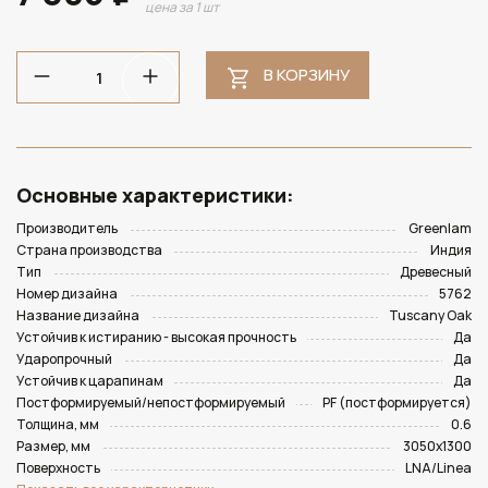
цена за 1 шт
В КОРЗИНУ
Основные характеристики:
Производитель
Greenlam
Страна производства
Индия
Тип
Древесный
Номер дизайна
5762
Название дизайна
Tuscany Oak
Устойчив к истиранию - высокая прочность
Да
Ударопрочный
Да
Устойчив к царапинам
Да
Постформируемый/непостформируемый
PF (постформируется)
Толщина, мм
0.6
Размер, мм
3050х1300
Поверхность
LNA/Linea