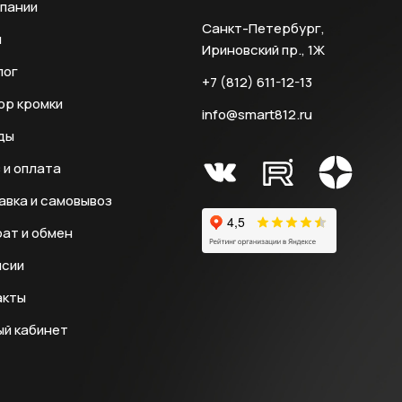
мпании
Санкт-Петербург,
и
Ириновский пр., 1Ж
лог
+7 (812) 611-12-13
ор кромки
info@smart812.ru
ды
 и оплата
авка и самовывоз
ат и обмен
нсии
акты
ый кабинет