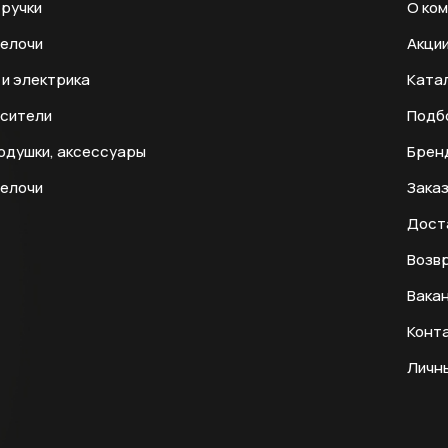
ручки
О ко
мелочи
Акци
и электрика
Ката
есители
Подб
одушки, аксессуары
Брен
мелочи
Заказ
Дост
Возвр
Вака
Конт
Личн