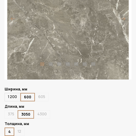
Ширина, мм
1 200
605
600
Длина, мм
375
4300
3050
Толщина, мм
12
4