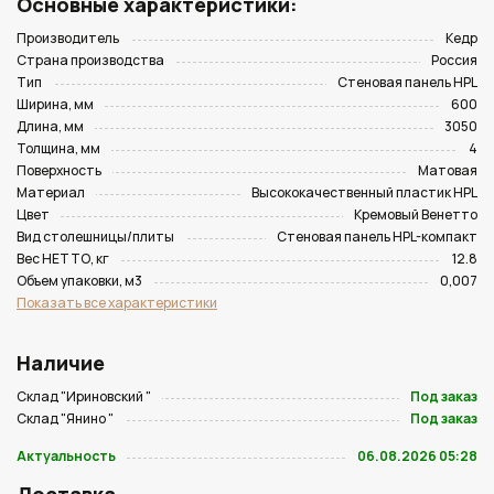
Основные характеристики:
Производитель
Кедр
Страна производства
Россия
Тип
Стеновая панель HPL
Ширина, мм
600
Длина, мм
3050
Толщина, мм
4
Поверхность
Матовая
Материал
Высококачественный пластик HPL
Цвет
Кремовый Венетто
Вид столешницы/плиты
Стеновая панель HPL-компакт
Вес НЕТТО, кг
12.8
Объем упаковки, м3
0,007
Показать все характеристики
Наличие
Склад "Ириновский "
Под заказ
Склад "Янино "
Под заказ
Актуальность
06.08.2026 05:28