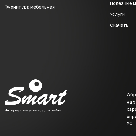
Полезные 
Фурнитура мебельная
Услуги
Скачать
Обр
на 
хара
опр
РФ.