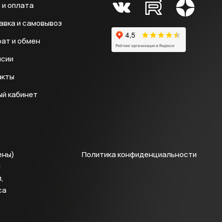
 и оплата
авка и самовывоз
ат и обмен
нсии
акты
ый кабинет
ены)
Политика конфиденциальности
й
,
са