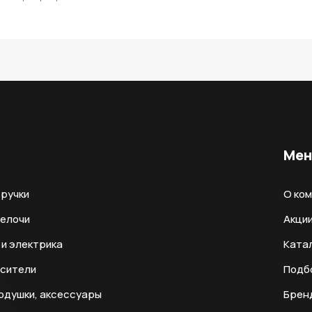
Ме
ручки
О ко
мелочи
Акци
и электрика
Ката
есители
Подб
одушки, аксессуары
Брен