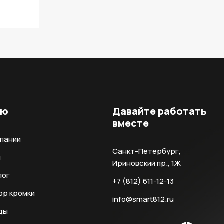
ню
Давайте работать
вместе
мпании
Санкт-Петербург,
и
Ириновский пр., 1Ж
лог
+7 (812) 611-12-13
ор кромки
info@smart812.ru
ды