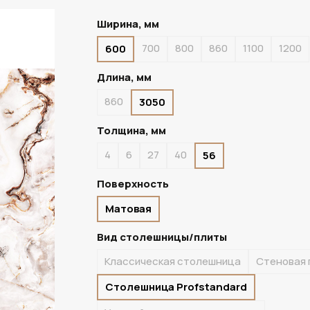
Ширина, мм
700
800
860
1100
1200
600
ПОД ЗАКАЗ
Длина, мм
860
3050
Толщина, мм
4
6
27
40
56
Поверхность
Матовая
Вид столешницы/плиты
Классическая столешница
Стеновая 
Столешница Profstandard