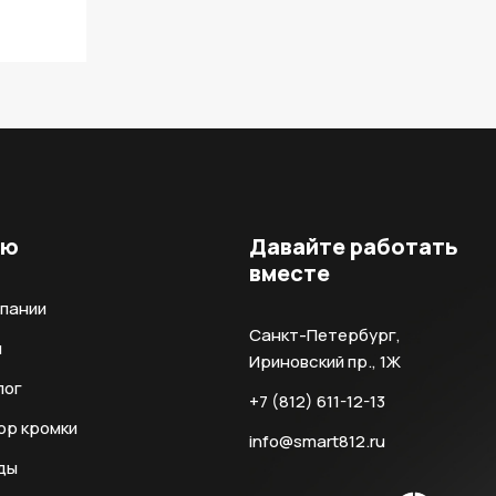
ню
Давайте работать
вместе
мпании
Санкт-Петербург,
и
Ириновский пр., 1Ж
лог
+7 (812) 611-12-13
ор кромки
info@smart812.ru
ды