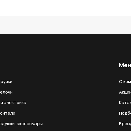
Ме
ручки
О ко
мелочи
Акци
и электрика
Ката
есители
Подб
одушки, аксессуары
Брен