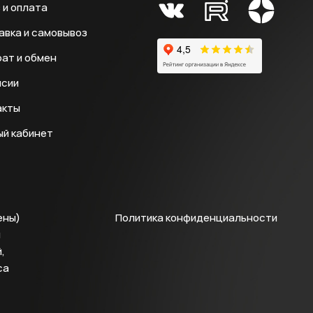
 и оплата
авка и самовывоз
ат и обмен
нсии
акты
ый кабинет
ены)
Политика конфиденциальности
й
,
са