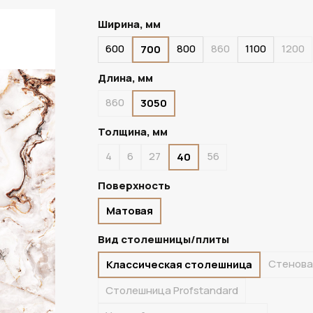
Ширина, мм
600
800
860
1100
1200
700
ПОД ЗАКАЗ
Длина, мм
860
3050
Толщина, мм
4
6
27
56
40
Поверхность
Матовая
Вид столешницы/плиты
Стенова
Классическая столешница
Столешница Profstandard