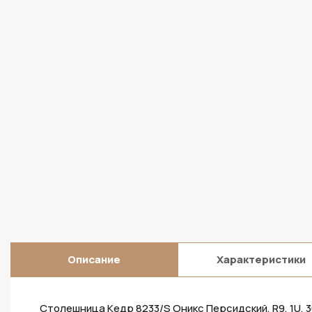
Описание
Характеристики
Столешница Кедр 8233/S Оникс Персидский, R9, 1U, 