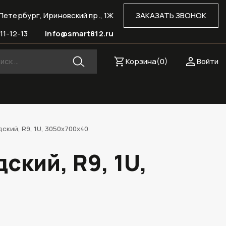
Петербург, Ириновский пр., 1Ж
ЗАКАЗАТЬ ЗВОНОК
11-12-13
info@smart812.ru
Корзина(
0
)
Войти
кий, R9, 1U, 3050х700х40
кий, R9, 1U,