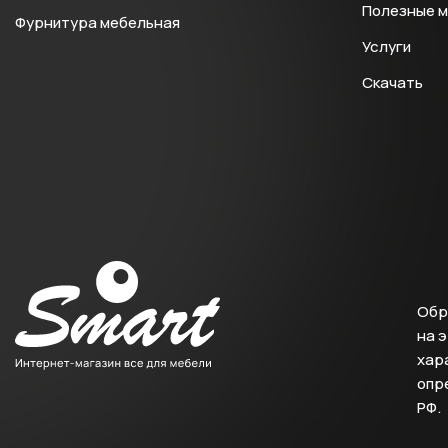
Полезные 
Фурнитура мебельная
Услуги
Скачать
Обр
на 
хара
опр
РФ.