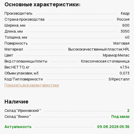
Основные характеристики:
Производитель
Кедр
Страна производства
Россия
Ширина, мм
600
Длина, мм
3050
Толщина, мм
40
Поверхность
Матовая
Материал
Высококачественный пластик HPL
Цвет
Мрамор Милас
Вид столешницы/плиты
Классическая столешница
Вес НЕТТО, кг
47.54
Объем упаковки, м3
0,073
Код/Тип поверхности
S/Кристалл
Показать все характеристики
Наличие
Склад "Ириновский "
2
Склад "Янино "
Под заказ
Актуальность
09.08.2026 05:36