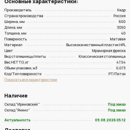
Основные характеристики:
Производитель
Кедр
Страна производства
Россия
Ширина, мм
600
Длина, мм
3050
Толщина, мм
40
Поверхность
Матовая
Материал
Высококачественный пластик HPL
Цвет
Мраморная фреска
Вид столешницы/плиты
Классическая столешница
Вес НЕТТО, кг
47.54
Объем упаковки, м3
0,073
Код/Тип поверхности
PT/Питон
Показать все характеристики
Наличие
Склад "Ириновский "
Под заказ
Склад "Янино "
Под заказ
Актуальность
09.08.2026 05:12