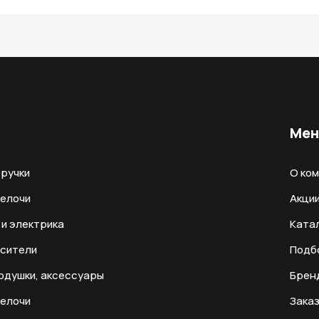
Ме
ручки
О ко
мелочи
Акци
и электрика
Ката
есители
Подб
одушки, аксессуары
Брен
мелочи
Заказ