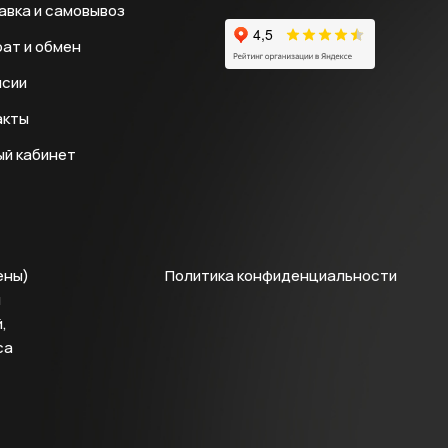
авка и самовывоз
ат и обмен
нсии
акты
ый кабинет
ены)
Политика конфиденциальности
й
,
са