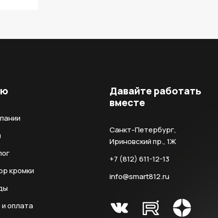
ню
Давайте работать
вместе
мпании
Санкт-Петербург,
и
Ириновский пр., 1Ж
лог
+7 (812) 611-12-13
ор кромки
info@smart812.ru
ды
 и оплата