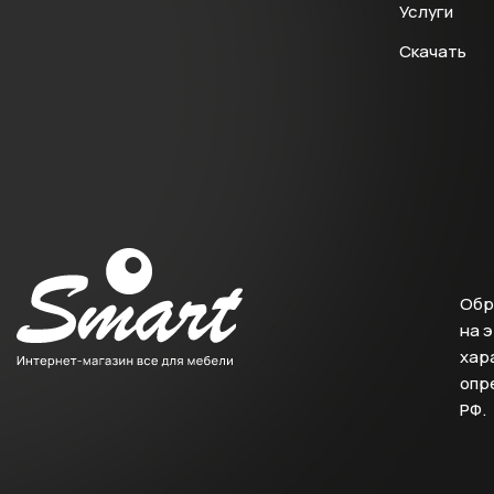
Услуги
Скачать
Обр
на 
хара
опр
РФ.