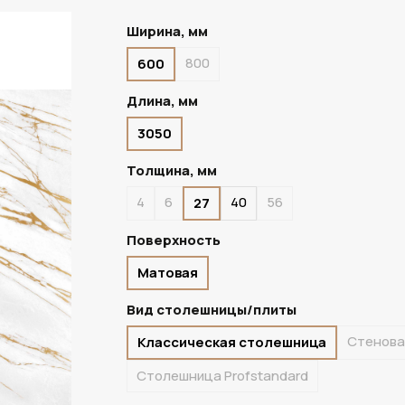
Ширина, мм
800
600
В НАЛИЧИИ
Длина, мм
3050
Толщина, мм
4
6
40
56
27
Поверхность
Матовая
Вид столешницы/плиты
Стенова
Классическая столешница
Столешница Profstandard