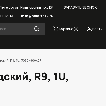
Петербург, Ириновский пр., 1Ж
ЗАКАЗАТЬ ЗВОНОК
11-12-13
info@smart812.ru
Корзина(
0
)
Войти
кий, R9, 1U, 3050х600х27
кий, R9, 1U,