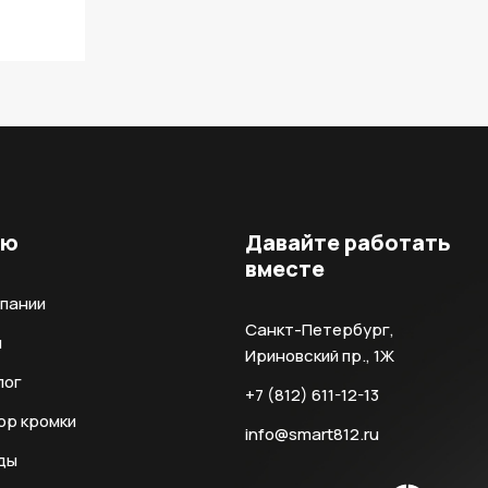
ню
Давайте работать
вместе
мпании
Санкт-Петербург,
и
Ириновский пр., 1Ж
лог
+7 (812) 611-12-13
ор кромки
info@smart812.ru
ды