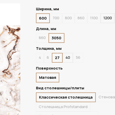
Ширина, мм
700
800
860
1100
1200
600
ПОД ЗАКАЗ
Длина, мм
860
3050
Толщина, мм
4
6
40
56
27
Поверхность
Матовая
Вид столешницы/плиты
Стенова
Классическая столешница
Столешница Profstandard