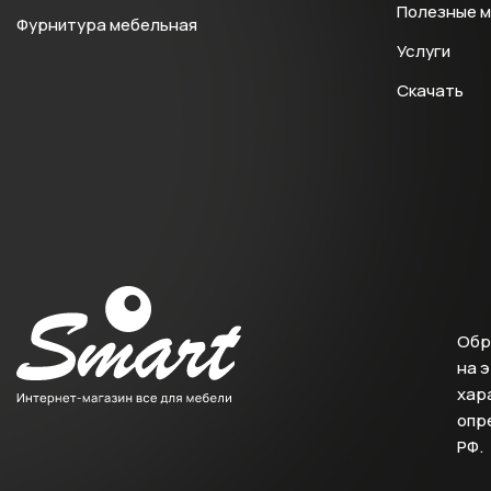
Полезные 
Фурнитура мебельная
Услуги
Скачать
Обр
на 
хара
опр
РФ.