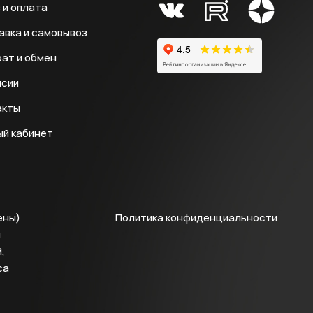
 и оплата
авка и самовывоз
ат и обмен
нсии
акты
ый кабинет
ены)
Политика конфиденциальности
й
,
са