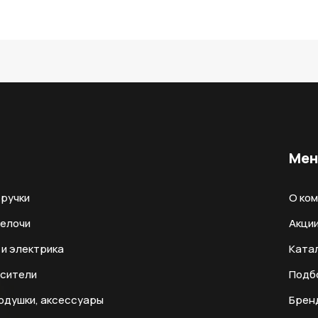
Ме
ручки
О ко
мелочи
Акци
и электрика
Ката
есители
Подб
одушки, аксессуары
Брен