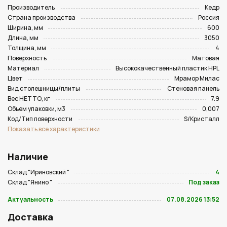
Производитель
Кедр
Страна производства
Россия
Ширина, мм
600
Длина, мм
3050
Толщина, мм
4
Поверхность
Матовая
Материал
Высококачественный пластик HPL
Цвет
Мрамор Милас
Вид столешницы/плиты
Стеновая панель
Вес НЕТТО, кг
7.9
Объем упаковки, м3
0,007
Код/Тип поверхности
S/Кристалл
Показать все характеристики
Наличие
Склад "Ириновский "
4
Склад "Янино "
Под заказ
Актуальность
07.08.2026 13:52
Доставка