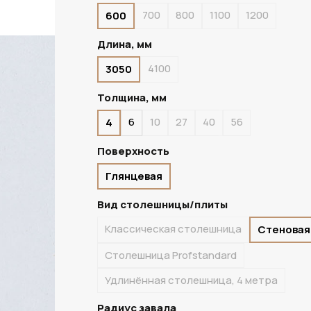
700
800
1100
1200
600
ПОД ЗАКАЗ
Длина, мм
4100
3050
Толщина, мм
6
10
27
40
56
4
Поверхность
Глянцевая
Вид столешницы/плиты
Классическая столешница
Стеновая
Столешница Profstandard
Удлинённая столешница, 4 метра
Радиус завала