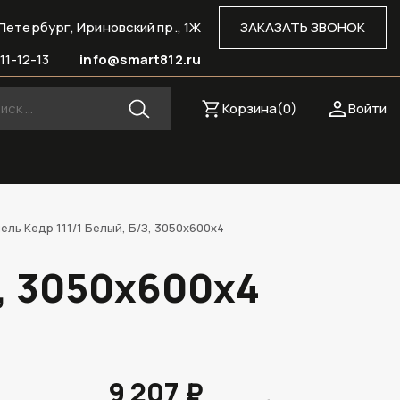
Петербург, Ириновский пр., 1Ж
ЗАКАЗАТЬ ЗВОНОК
11-12-13
info@smart812.ru
Корзина(
0
)
Войти
ль Кедр 111/1 Белый, Б/З, 3050х600х4
З, 3050х600х4
9 207 ₽