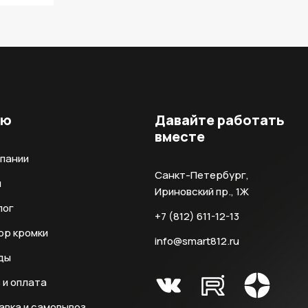
ню
Давайте работать
вместе
мпании
Санкт-Петербург,
и
Ириновский пр., 1Ж
лог
+7 (812) 611-12-13
ор кромки
info@smart812.ru
ды
 и оплата
авка и самовывоз