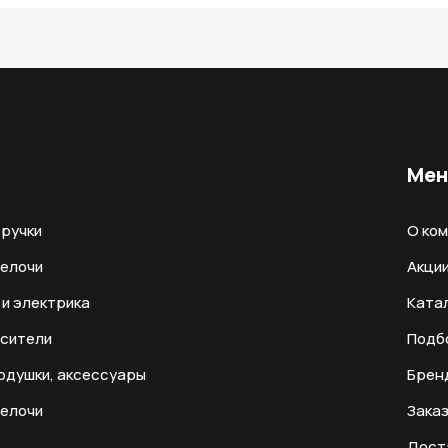
Ме
ручки
О ко
мелочи
Акци
и электрика
Ката
есители
Подб
одушки, аксессуары
Брен
мелочи
Заказ
Дост