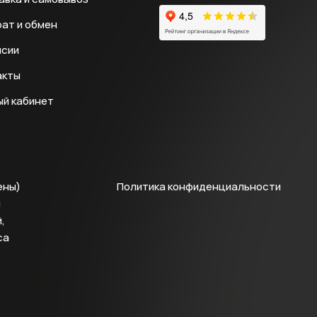
ат и обмен
нсии
акты
ый кабинет
ены)
Политика конфиденциальности
й
,
са