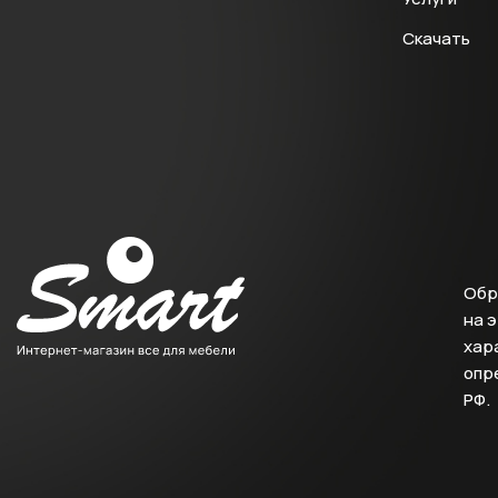
Скачать
Обр
на 
хара
опр
РФ.