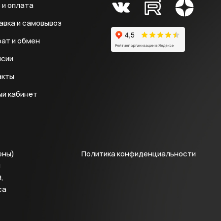
 и оплата
авка и самовывоз
ат и обмен
нсии
акты
ый кабинет
ены)
Политика конфиденциальности
й
,
са