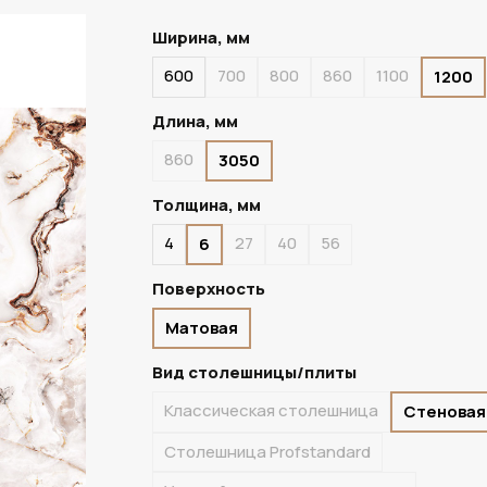
Ширина, мм
600
700
800
860
1100
1200
ПОД ЗАКАЗ
Длина, мм
860
3050
Толщина, мм
4
27
40
56
6
Поверхность
Матовая
Вид столешницы/плиты
Классическая столешница
Стеновая
Столешница Profstandard