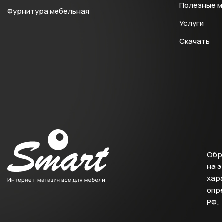
Полезные 
Фурнитура мебельная
Услуги
Скачать
Обр
на 
хара
опр
РФ.