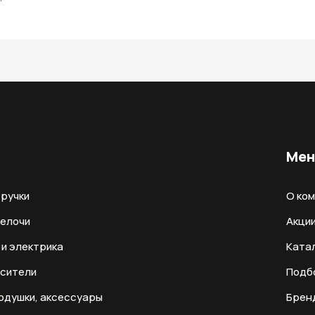
Ме
ручки
О ко
мелочи
Акци
и электрика
Ката
есители
Подб
одушки, аксессуары
Брен