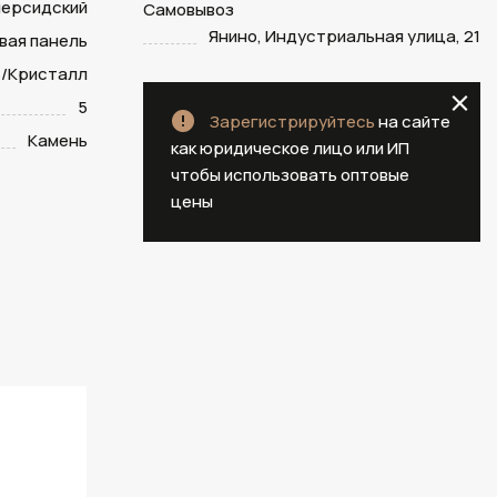
персидский
Самовывоз
Янино, Индустриальная улица, 21
вая панель
/Кристалл
5
Зарегистрируйтесь
на сайте
Камень
как юридическое лицо или ИП
чтобы использовать оптовые
цены