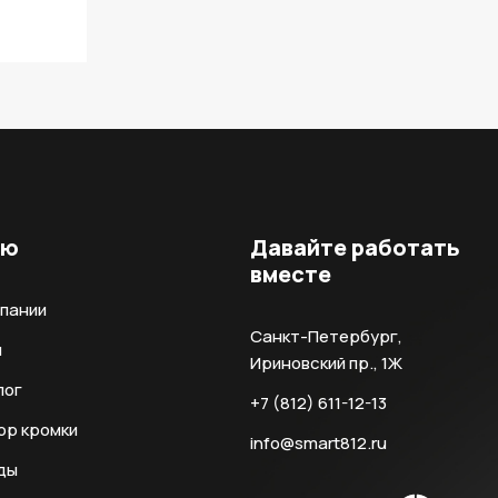
ню
Давайте работать
вместе
мпании
Санкт-Петербург,
и
Ириновский пр., 1Ж
лог
+7 (812) 611-12-13
ор кромки
info@smart812.ru
ды