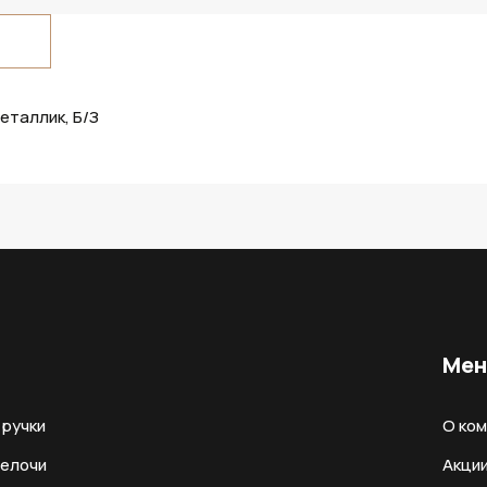
еталлик, Б/З
Ме
ручки
О ко
мелочи
Акци