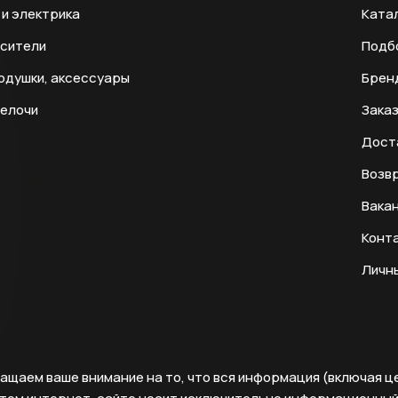
и электрика
Ката
есители
Подб
одушки, аксессуары
Брен
мелочи
Заказ
Дост
Возвр
Вака
Конт
Личн
ащаем ваше внимание на то, что вся информация (включая ц