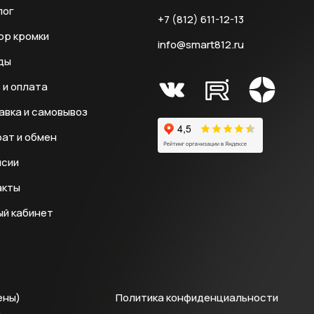
лог
+7 (812) 611-12-13
ор кромки
info@smart812.ru
ды
 и оплата
авка и самовывоз
ат и обмен
нсии
акты
ый кабинет
ены)
Политика конфиденциальности