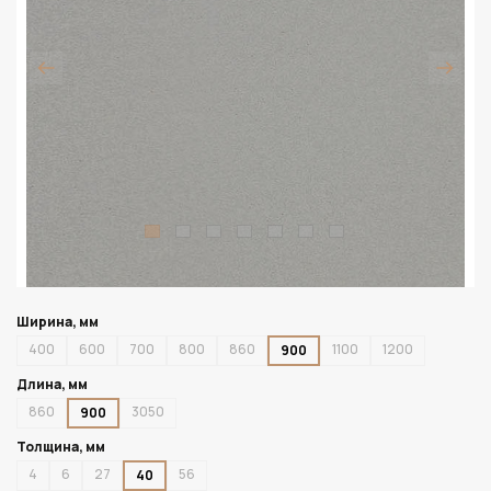
Ширина, мм
400
600
700
800
860
1100
1200
900
Длина, мм
860
3050
900
Толщина, мм
4
6
27
56
40