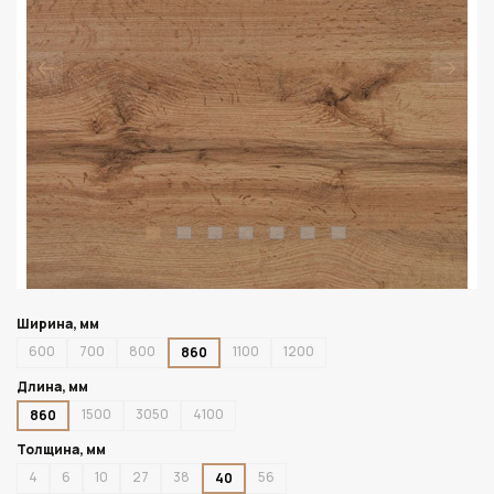
Ширина, мм
600
700
800
1100
1200
860
Длина, мм
1500
3050
4100
860
Толщина, мм
4
6
10
27
38
56
40