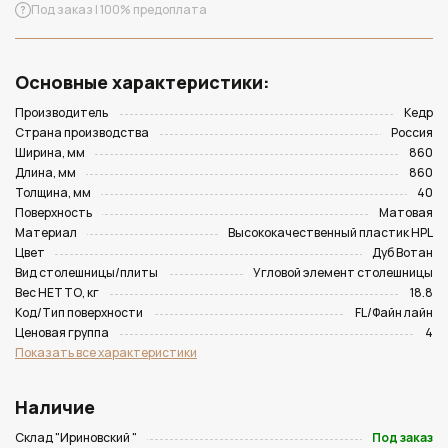
Под заказ | 100% предоплата
Основные характеристики:
Производитель
Кедр
Страна производства
Россия
Ширина, мм
860
Длина, мм
860
Толщина, мм
40
Поверхность
Матовая
Материал
Высококачественный пластик HPL
Цвет
Дуб Вотан
Вид столешницы/плиты
Угловой элемент столешницы
Вес НЕТТО, кг
18.8
Код/Тип поверхности
FL/Файн лайн
Ценовая группа
4
Показать все характеристики
Наличие
Склад "Ириновский "
Под заказ