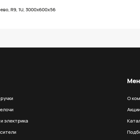
во, R9, 1U, 3000х600х56
Ме
ручки
О ко
мелочи
Акци
и электрика
Ката
есители
Подб