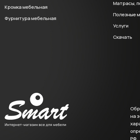
Матрасы, п
Кромка мебельная
Полезные 
Фурнитура мебельная
Услуги
Скачать
Обр
на 
хара
опр
РФ.