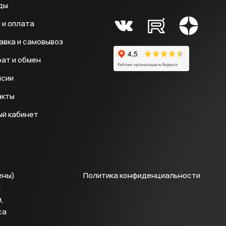
ды
 и оплата
авка и самовывоз
ат и обмен
нсии
акты
ый кабинет
ены)
Политика конфиденциальности
й
,
са