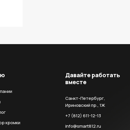
ню
Давайте работать
вместе
мпании
Санкт-Петербург,
и
Ириновский пр., 1Ж
лог
+7 (812) 611-12-13
ор кромки
info@smart812.ru