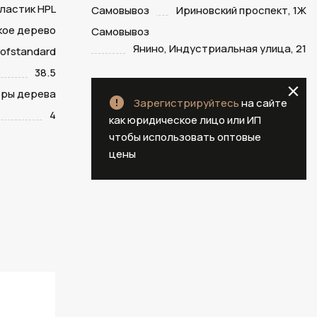
ластик HPL
Самовывоз
Ириновский проспект, 1Ж
кое дерево
Самовывоз
Янино, Индустриальная улица, 21
ofstandard
38.5
оры дерева
Зарегистрируйтесь
на сайте
4
как юридическое лицо или ИП
чтобы использовать оптовые
цены