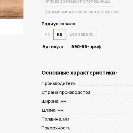
Угловой элемент столешницы
Удлинённая столешница, 4 метра
Радиус завала
R3
Без завала
R9
Артикул:
690-56-проф
Основные характеристики:
Производитель
Страна производства
Ширина, мм
Длина, мм
Толщина, мм
Поверхность