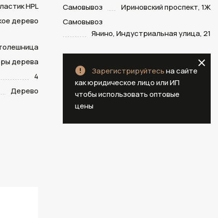
ластик HPL
Самовывоз
Ириновский проспект, 1Ж
кое дерево
Самовывоз
Янино, Индустриальная улица, 21
столешница
оры дерева
Зарегистрируйтесь
на сайте
4
как юридическое лицо или ИП
Дерево
чтобы использовать оптовые
цены