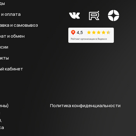
ды
 и оплата
авка и самовывоз
ат и обмен
нсии
акты
ый кабинет
ены)
Политика конфиденциальности
й
,
са