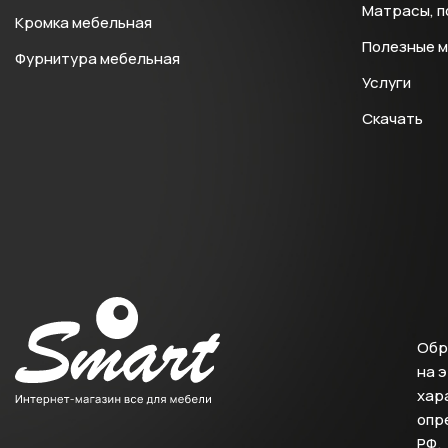
Матрасы, п
Кромка мебельная
Полезные 
Фурнитура мебельная
Услуги
Скачать
Обр
на 
хара
опр
РФ.