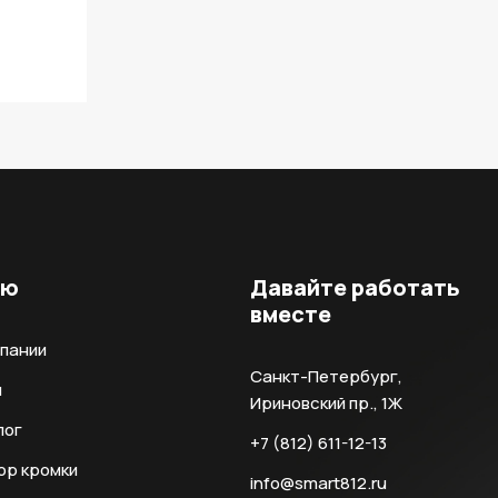
ню
Давайте работать
вместе
мпании
Санкт-Петербург,
и
Ириновский пр., 1Ж
лог
+7 (812) 611-12-13
ор кромки
info@smart812.ru