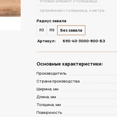
Угловой элемент столешницы
Удлинённая столешница, 4 метра
Радиус завала
R3
R9
Без завала
Артикул:
690-40-3000-800-БЗ
Основные характеристики:
Производитель
Страна производства
Ширина, мм
Длина, мм
Толщина, мм
Поверхность