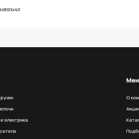
0х800х40
Ме
ручки
О ко
мелочи
Акци
и электрика
Ката
есители
Подб