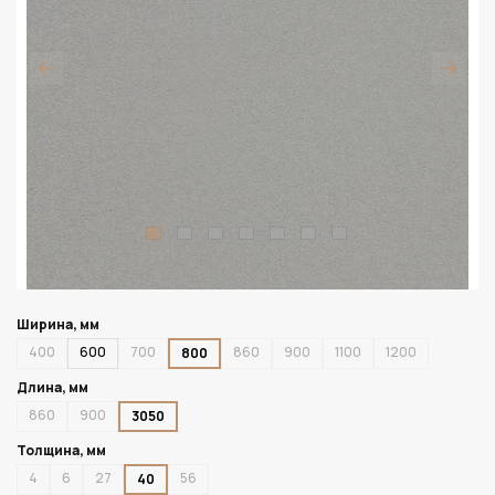
Ширина, мм
400
600
700
860
900
1100
1200
800
Длина, мм
860
900
3050
Толщина, мм
4
6
27
56
40