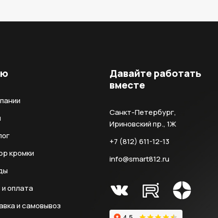
ню
Давайте работать
вместе
мпании
Санкт-Петербург,
и
Ириновский пр., 1Ж
лог
+7 (812) 611-12-13
ор кромки
info@smart812.ru
ды
 и оплата
авка и самовывоз