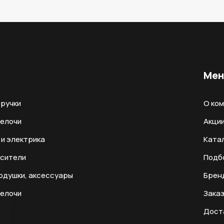
Ме
ручки
О ко
мелочи
Акци
и электрика
Ката
есители
Подб
одушки, аксессуары
Брен
мелочи
Заказ
Дост