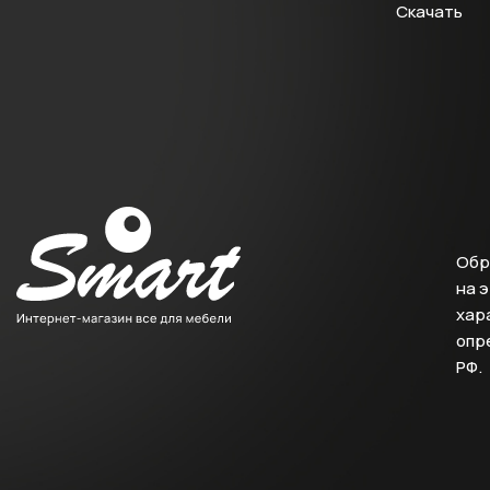
Скачать
Обр
на 
хара
опр
РФ.