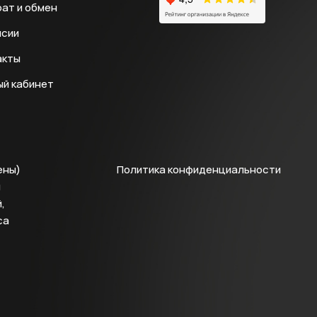
ат и обмен
нсии
акты
ый кабинет
ены)
Политика конфиденциальности
й
,
са