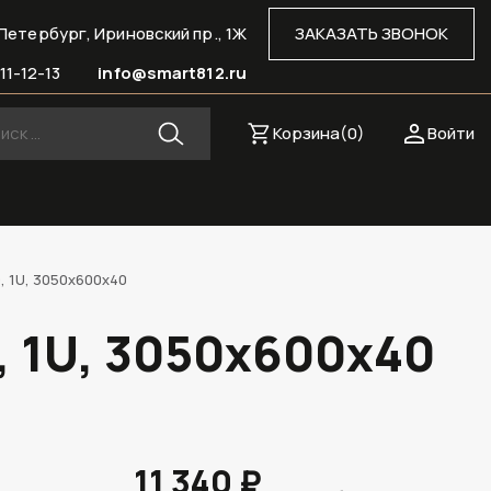
Петербург, Ириновский пр., 1Ж
ЗАКАЗАТЬ ЗВОНОК
11-12-13
info@smart812.ru
Корзина(
0
)
Войти
 1U, 3050х600х40
, 1U, 3050х600х40
11 340 ₽