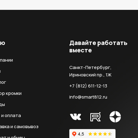
ню
Давайте работать
вместе
мпании
Санкт-Петербург,
и
Ириновский пр., 1Ж
лог
+7 (812) 611-12-13
ор кромки
info@smart812.ru
ды
 и оплата
авка и самовывоз
ат и обмен