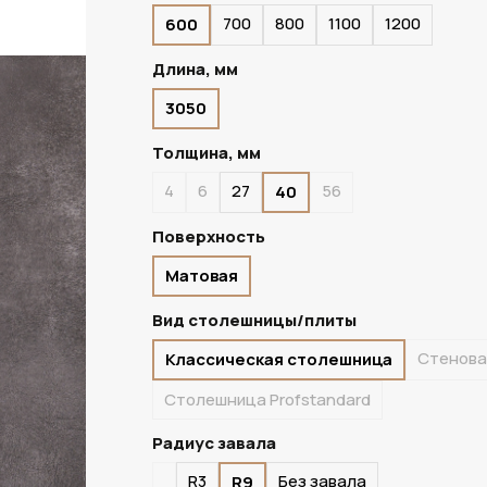
700
800
1100
1200
600
ПОД ЗАКАЗ
Длина, мм
3050
Толщина, мм
4
6
27
56
40
Поверхность
Матовая
Вид столешницы/плиты
Стенова
Классическая столешница
Столешница Profstandard
Радиус завала
R3
Без завала
R9