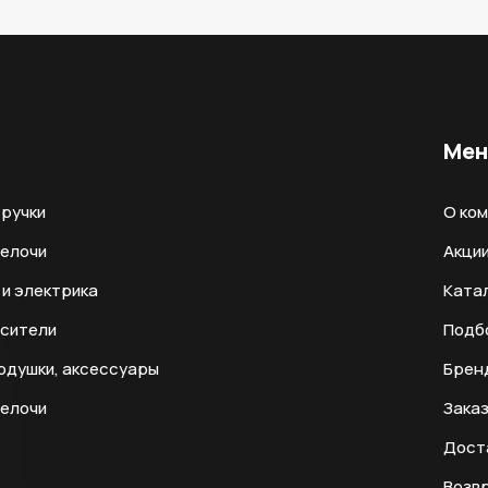
Ме
ручки
О ко
мелочи
Акци
и электрика
Ката
есители
Подб
одушки, аксессуары
Брен
мелочи
Заказ
Дост
Возвр