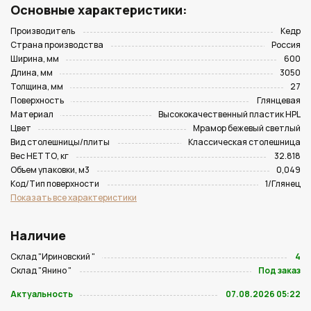
Основные характеристики:
Производитель
Кедр
Страна производства
Россия
Ширина, мм
600
Длина, мм
3050
Толщина, мм
27
Поверхность
Глянцевая
Материал
Высококачественный пластик HPL
Цвет
Мрамор бежевый светлый
Вид столешницы/плиты
Классическая столешница
Вес НЕТТО, кг
32.818
Объем упаковки, м3
0,049
Код/Тип поверхности
1/Глянец
Показать все характеристики
Наличие
Склад "Ириновский "
4
Склад "Янино "
Под заказ
Актуальность
07.08.2026 05:22