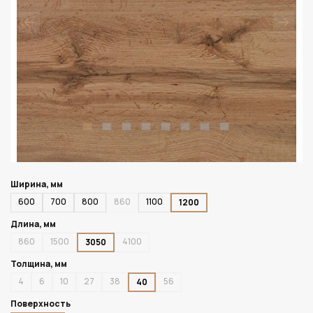
Ширина, мм
600
700
800
860
1100
1200
Длина, мм
860
1500
4100
3050
Толщина, мм
4
6
10
27
38
56
40
Поверхность