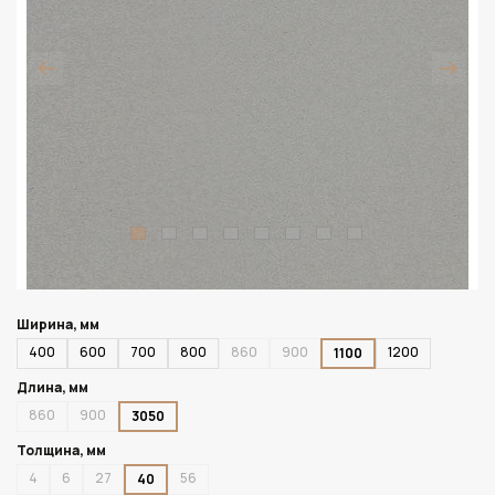
Ширина, мм
400
600
700
800
860
900
1200
1100
Длина, мм
860
900
3050
Толщина, мм
4
6
27
56
40