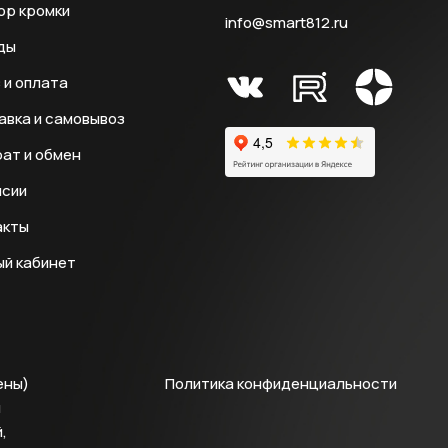
ор кромки
info@smart812.ru
ды
 и оплата
авка и самовывоз
ат и обмен
нсии
акты
ый кабинет
ены)
Политика конфиденциальности
й
,