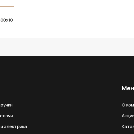
600х10
Ме
ручки
О ко
мелочи
Акци
и электрика
Ката