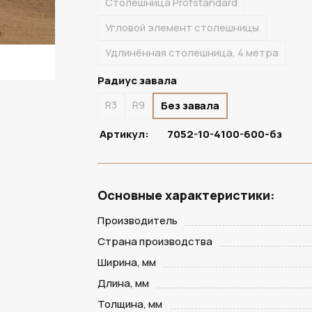
Столешница Profstandard
Угловой элемент столешницы
Удлинённая столешница, 4 метра
Радиус завала
R3
R9
Без завала
Артикул:
7052-10-4100-600-бз
Основные характеристики:
Производитель
Страна производства
Ширина, мм
Длина, мм
Толщина, мм