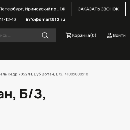
Петербург, Ириновский пр., 1Ж
ЗАКАЗАТЬ ЗВОНОК
11-12-13
info@smart812.ru
Корзина(
0
)
Войти
ль Кедр 7052/FL Дуб Вотан, Б/З, 4100х600х10
н, Б/З,