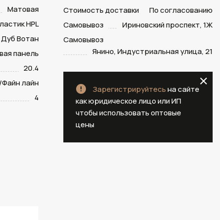
Матовая
Стоимость доставки
По согласованию
ластик HPL
Самовывоз
Ириновский проспект, 1Ж
Дуб Вотан
Самовывоз
Янино, Индустриальная улица, 21
вая панель
20.4
/Файн лайн
Зарегистрируйтесь
на сайте
4
как юридическое лицо или ИП
чтобы использовать оптовые
цены