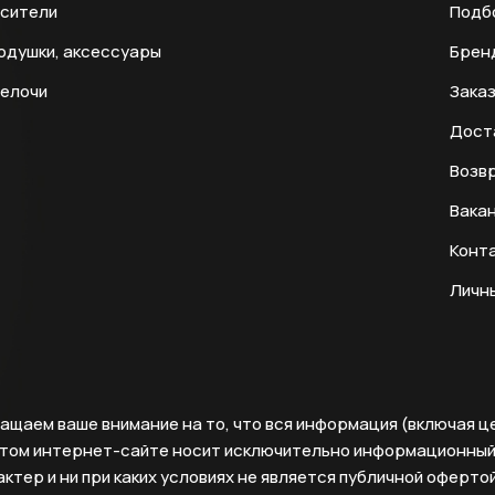
есители
Подб
одушки, аксессуары
Брен
мелочи
Заказ
Дост
Возвр
Вака
Конт
Личн
ащаем ваше внимание на то, что вся информация (включая ц
этом интернет-сайте носит исключительно информационны
ктер и ни при каких условиях не является публичной офертой