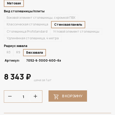
Матовая
Вид столешницы/плиты
Боковой элемент столешницы, с кромкой ПВХ
Классическая столешница
Стеновая панель
Столешница Profstandard
Угловой элемент столешницы
Удлинённая столешница, 4 метра
Радиус завала
R3
R9
Без завала
Артикул:
7052-6-3000-600-бз
8 343 ₽
цена за 1 шт
В КОРЗИНУ