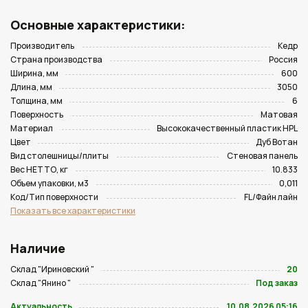
Основные характеристики:
Производитель
Кедр
Страна производства
Россия
Ширина, мм
600
Длина, мм
3050
Толщина, мм
6
Поверхность
Матовая
Материал
Высококачественный пластик HPL
Цвет
Дуб Вотан
Вид столешницы/плиты
Стеновая панель
Вес НЕТТО, кг
10.833
Объем упаковки, м3
0,011
Код/Тип поверхности
FL/Файн лайн
Показать все характеристики
Наличие
Склад "Ириновский "
20
Склад "Янино "
Под заказ
Актуальность
10.08.2026 05:16