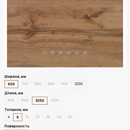
Ширина, мм
700
800
860
1100
1200
600
Длина, мм
860
1500
4100
3050
Толщина, мм
4
10
27
38
40
56
6
Поверхность