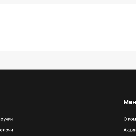
Ме
ручки
О ко
мелочи
Акци