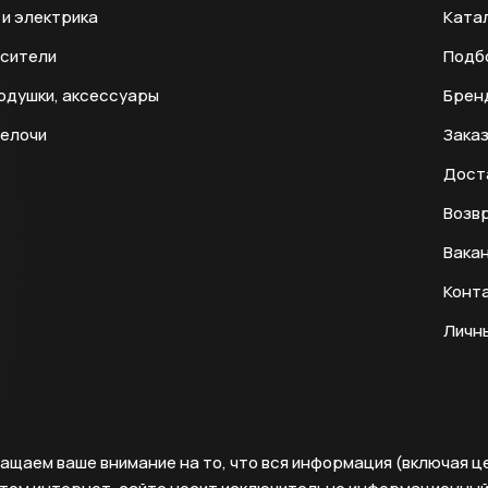
и электрика
Ката
есители
Подб
одушки, аксессуары
Брен
мелочи
Заказ
Дост
Возвр
Вака
Конт
Личн
ащаем ваше внимание на то, что вся информация (включая ц