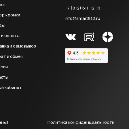
лог
+7 (812) 611-12-13
ор кромки
info@smart812.ru
ды
 и оплата
авка и самовывоз
ат и обмен
нсии
акты
ый кабинет
ены)
Политика конфиденциальности