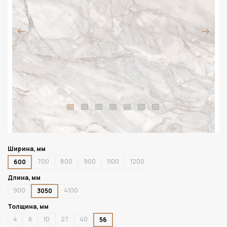
Ширина, мм
700
800
900
1100
1200
600
Длина, мм
900
4100
3050
Толщина, мм
4
6
10
27
40
56