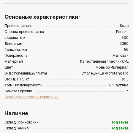
Основные характеристики:
Производитель
Кедр
Страна производства
Россия
Ширина, мм
600
Длина, мм
3050
Толщина, мм
56
Поверхность
Матовая
Материал
Качественный пластик CPL
Цвет
Мрамор Империал
Вид столешницы/плиты
Столешница Profstandard
Вес НЕТТО, кг
38.5
Код/Тип поверхности
E/Паутина
Ценовая группа
3
Показать все характеристики
Наличие
Склад "Ириновский "
Под заказ
Склад "Янино "
Под заказ