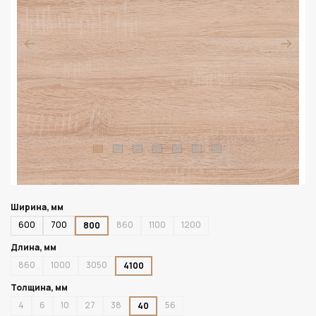
Ширина, мм
600
700
860
1100
1200
800
Длина, мм
860
1000
3050
4100
Толщина, мм
4
6
10
27
38
56
40