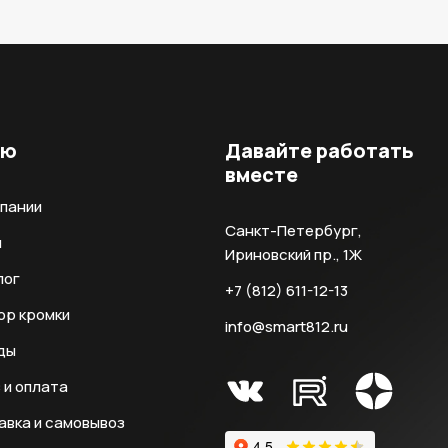
ню
Давайте работать
вместе
мпании
Санкт-Петербург,
и
Ириновский пр., 1Ж
лог
+7 (812) 611-12-13
ор кромки
info@smart812.ru
ды
 и оплата
авка и самовывоз