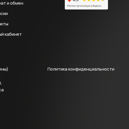
ат и обмен
нсии
акты
ый кабинет
ены)
Политика конфиденциальности
й
,
са