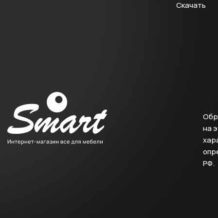
Скачать
Обр
на 
хара
опр
РФ.