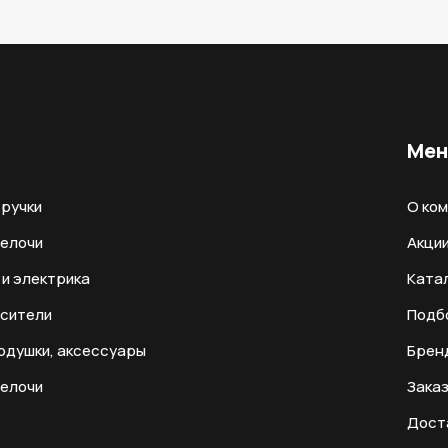
Ме
ручки
О ко
мелочи
Акци
и электрика
Ката
есители
Подб
одушки, аксессуары
Брен
мелочи
Заказ
Дост