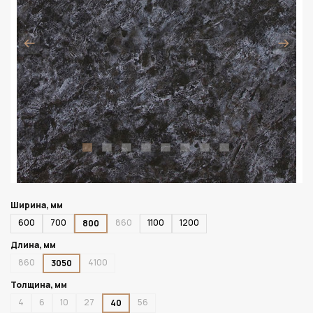
Ширина, мм
600
700
860
1100
1200
800
Длина, мм
860
4100
3050
Толщина, мм
4
6
10
27
56
40