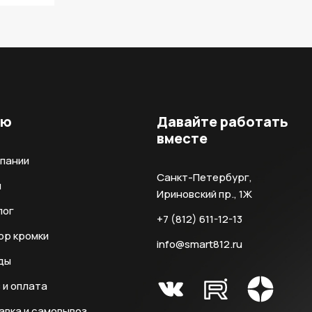
ню
Давайте работать
вместе
мпании
Санкт-Петербург,
и
Ириновский пр., 1Ж
лог
+7 (812) 611-12-13
ор кромки
info@smart812.ru
ды
 и оплата
авка и самовывоз