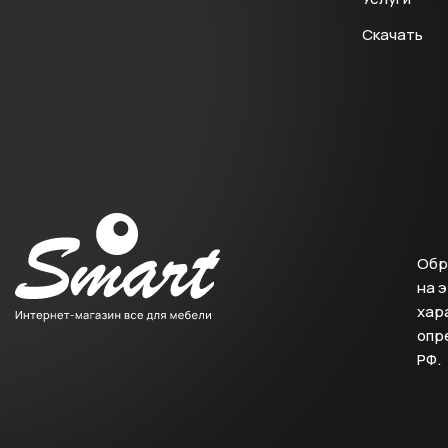
Скачать
Обр
на 
хара
опр
РФ.