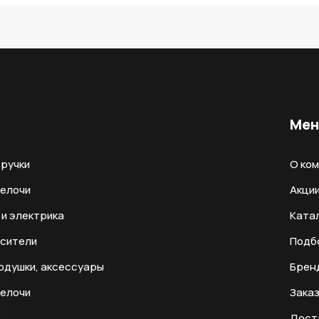
Ме
ручки
О ко
мелочи
Акци
и электрика
Ката
есители
Подб
одушки, аксессуары
Брен
мелочи
Заказ
Дост