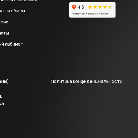
ат и обмен
нсии
акты
ый кабинет
ены)
Политика конфиденциальности
й
,
са