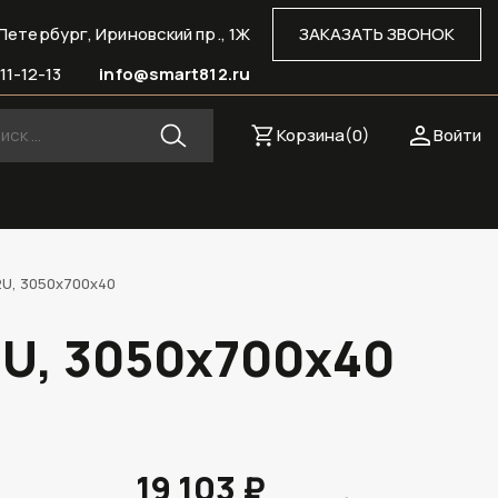
Петербург, Ириновский пр., 1Ж
ЗАКАЗАТЬ ЗВОНОК
11-12-13
info@smart812.ru
Корзина(
0
)
Войти
2U, 3050х700х40
2U, 3050х700х40
19 103 ₽