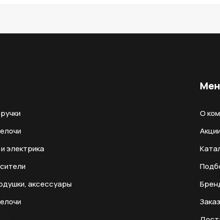
Ме
ручки
О ко
мелочи
Акци
и электрика
Ката
есители
Подб
одушки, аксессуары
Брен
мелочи
Заказ
Дост