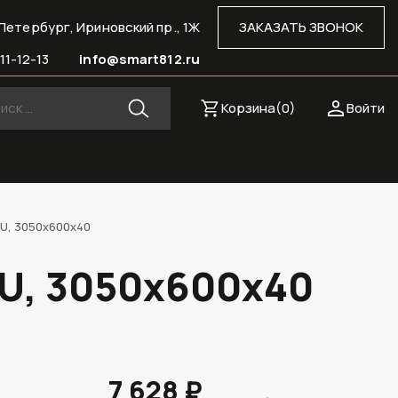
Петербург, Ириновский пр., 1Ж
ЗАКАЗАТЬ ЗВОНОК
11-12-13
info@smart812.ru
Корзина(
0
)
Войти
1U, 3050х600х40
1U, 3050х600х40
7 628 ₽