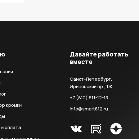
ню
Давайте работать
вместе
мпании
Санкт-Петербург,
и
Ириновский пр., 1Ж
лог
+7 (812) 611-12-13
ор кромки
info@smart812.ru
ды
 и оплата
авка и самовывоз