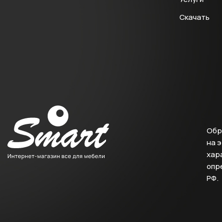
Скачать
Обр
на 
хара
опр
РФ.