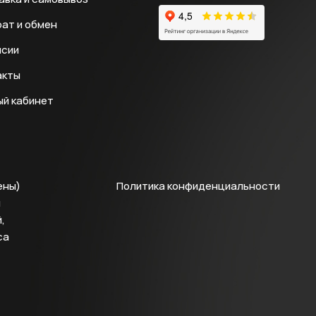
ат и обмен
нсии
акты
ый кабинет
ены)
Политика конфиденциальности
й
,
са