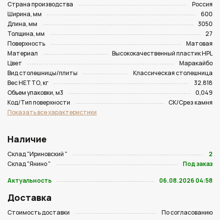
Страна производства
Россия
Ширина, мм
600
Длина, мм
3050
Толщина, мм
27
Поверхность
Матовая
Материал
Высококачественный пластик HPL
Цвет
Маракайбо
Вид столешницы/плиты
Классическая столешница
Вес НЕТТО, кг
32.818
Объем упаковки, м3
0,049
Код/Тип поверхности
CK/Срез камня
Показать все характеристики
Наличие
Склад "Ириновский "
2
Склад "Янино "
Под заказ
Актуальность
06.08.2026 04:58
Доставка
Стоимость доставки
По согласованию