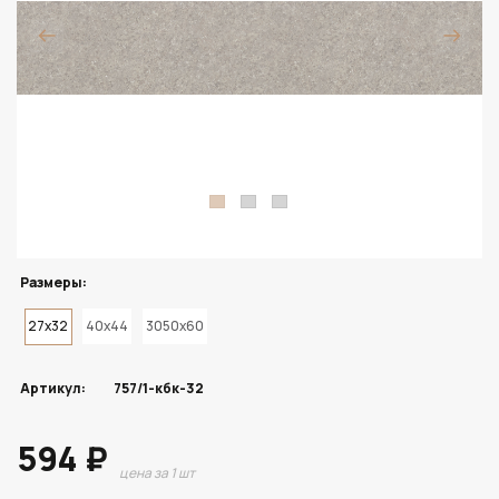
Размеры:
27x32
40x44
3050x60
Артикул:
757/1-кбк-32
594 ₽
цена за 1 шт