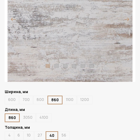
Ширина, мм
600
700
800
1100
1200
860
Длина, мм
3050
4100
860
Толщина, мм
4
6
10
27
56
40