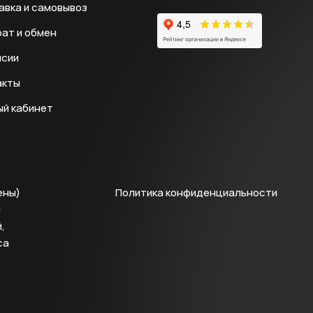
авка и самовывоз
ат и обмен
нсии
акты
ый кабинет
ены)
Политика конфиденциальности
й
,
са