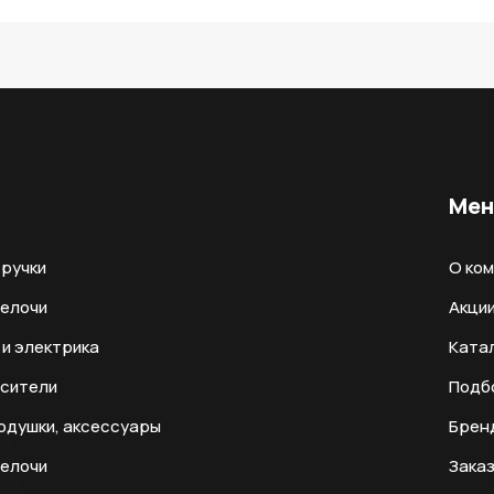
Ме
ручки
О ко
мелочи
Акци
и электрика
Ката
есители
Подб
одушки, аксессуары
Брен
мелочи
Заказ