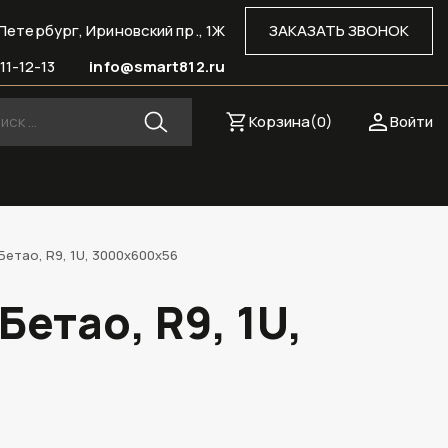
Петербург, Ириновский пр., 1Ж
ЗАКАЗАТЬ ЗВОНОК
11-12-13
info@smart812.ru
Корзина(
0
)
Войти
Бетао, R9, 1U, 3000х600х56
етао, R9, 1U,