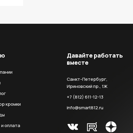
ню
Давайте работать
вместе
мпании
Санкт-Петербург,
и
Ириновский пр., 1Ж
лог
+7 (812) 611-12-13
ор кромки
info@smart812.ru
ды
 и оплата