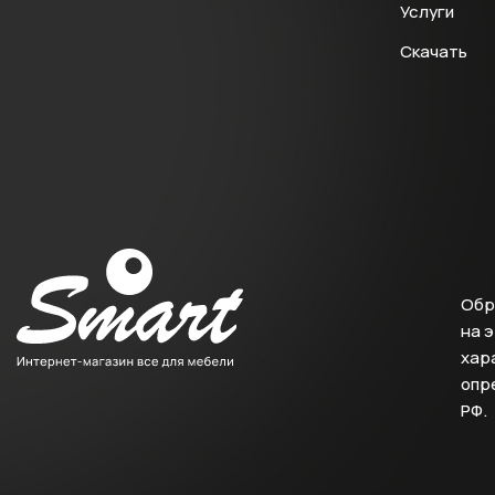
Услуги
Скачать
Обр
на 
хара
опр
РФ.