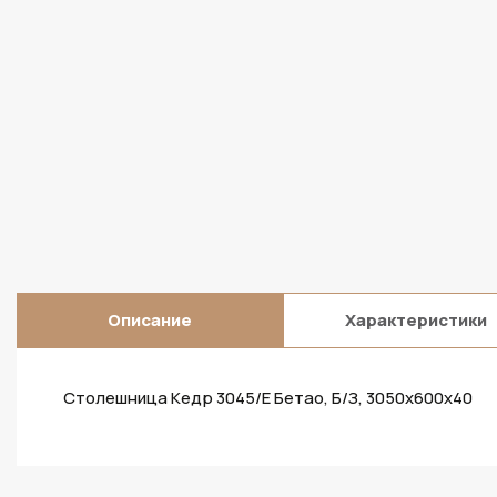
Описание
Характеристики
Столешница Кедр 3045/E Бетао, Б/З, 3050х600х40