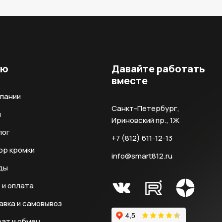
ню
Давайте работать
вместе
мпании
Санкт-Петербург,
и
Ириновский пр., 1Ж
лог
+7 (812) 611-12-13
ор кромки
info@smart812.ru
ды
 и оплата
авка и самовывоз
ат и обмен