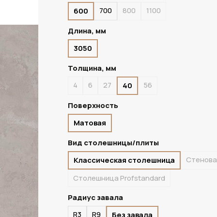
700
800
1100
600
ПОД ЗАКАЗ
Длина, мм
3050
Толщина, мм
4
6
27
56
40
Поверхность
Матовая
Вид столешницы/плиты
Стенова
Классическая столешница
Столешница Profstandard
Радиус завала
R3
R9
Без завала