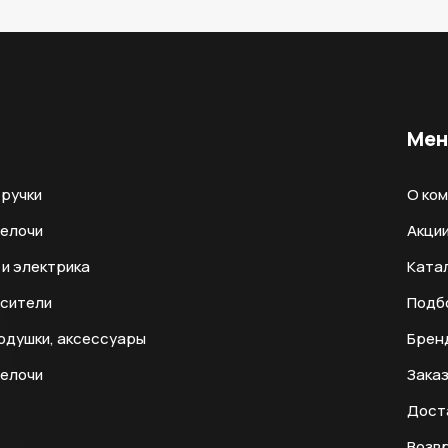
Ме
ручки
О ко
мелочи
Акци
и электрика
Ката
есители
Подб
одушки, аксессуары
Брен
мелочи
Заказ
Дост
Возвр