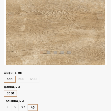
Ширина, мм
800
1200
600
Длина, мм
3050
Толщина, мм
4
6
27
40