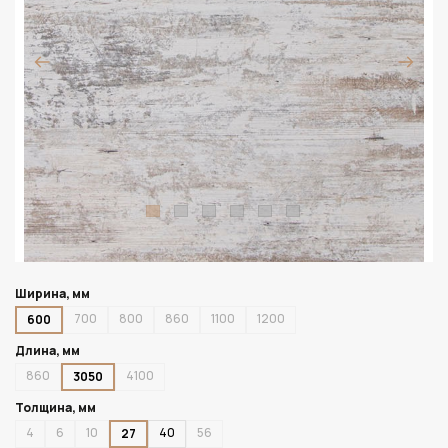
Ширина, мм
700
800
860
1100
1200
600
Длина, мм
860
4100
3050
Толщина, мм
4
6
10
40
56
27