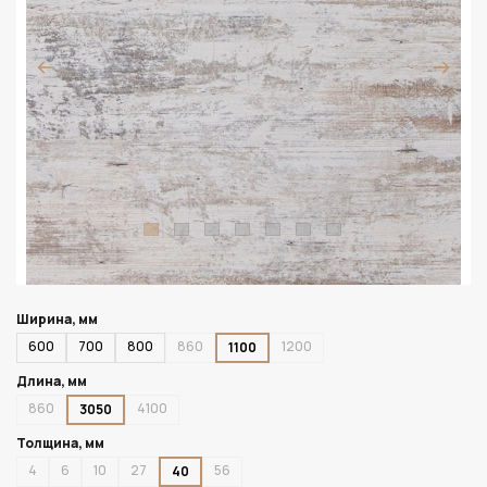
Ширина, мм
600
700
800
860
1200
1100
Длина, мм
860
4100
3050
Толщина, мм
4
6
10
27
56
40