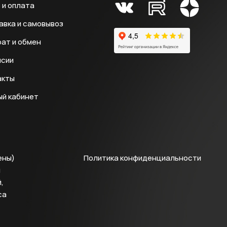
 и оплата
авка и самовывоз
ат и обмен
нсии
акты
ый кабинет
ены)
Политика конфиденциальности
й
,
са