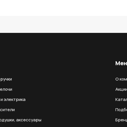
Ме
ручки
О ко
мелочи
Акци
и электрика
Ката
есители
Подб
одушки, аксессуары
Брен