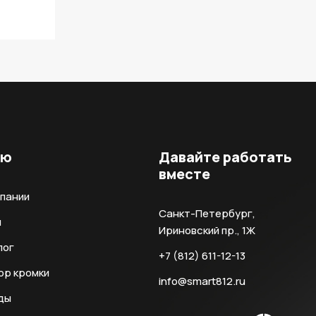
ню
Давайте работать
вместе
мпании
Санкт-Петербург,
и
Ириновский пр., 1Ж
лог
+7 (812) 611-12-13
ор кромки
info@smart812.ru
ды