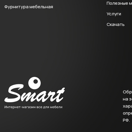
Полезные 
Фурнитура мебельная
Услуги
Скачать
Обр
на 
хара
опр
РФ.