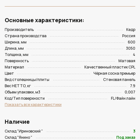
Основные характеристики:
Производитель
Кедр
Страна производства
Россия
Ширина, мм
600
Длина, мм
3050
Толщина, мм
4
Поверхность
Матовая
Материал
Качественный пластик CPL
Цвет
Чёрная сосна премьер
Вид столешницы/плиты
Стеновая панель
Вес НЕТТО, кг
7.9
Объем упаковки, м3
0,007
Код/Тип поверхности
FL/Файн лайн
Показать все характеристики
Наличие
Склад "Ириновский "
3
Склад "Янино "
Под заказ