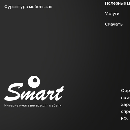
Полезные 
Фурнитура мебельная
Услуги
Скачать
Обр
на 
хара
опр
РФ.