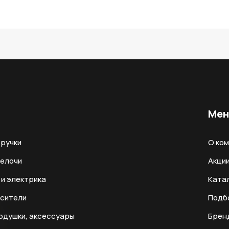
Ме
ручки
О ко
мелочи
Акци
и электрика
Ката
есители
Подб
одушки, аксессуары
Брен