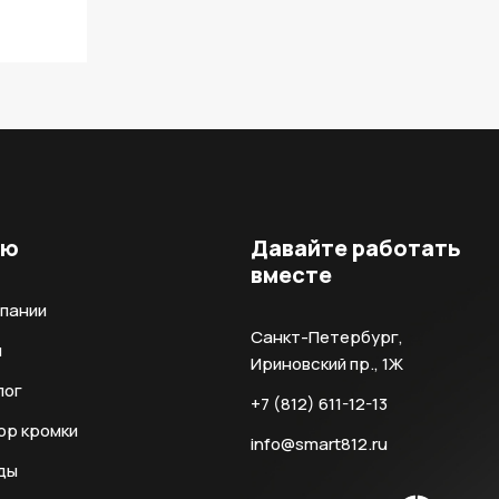
ню
Давайте работать
вместе
мпании
Санкт-Петербург,
и
Ириновский пр., 1Ж
лог
+7 (812) 611-12-13
ор кромки
info@smart812.ru
ды