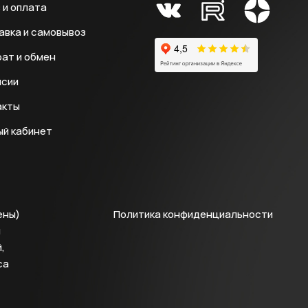
 и оплата
авка и самовывоз
ат и обмен
нсии
акты
ый кабинет
ены)
Политика конфиденциальности
й
,
са