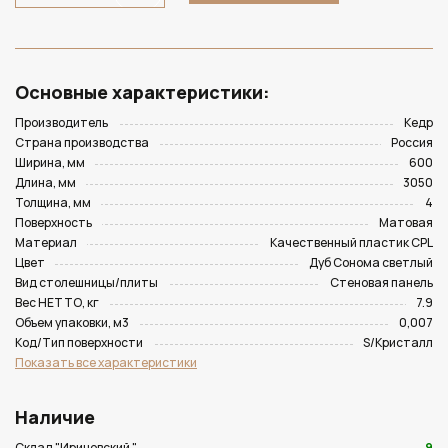
Основные характеристики:
Производитель
Кедр
Страна производства
Россия
Ширина, мм
600
Длина, мм
3050
Толщина, мм
4
Поверхность
Матовая
Материал
Качественный пластик CPL
Цвет
Дуб Сонома светлый
Вид столешницы/плиты
Стеновая панель
Вес НЕТТО, кг
7.9
Объем упаковки, м3
0,007
Код/Тип поверхности
S/Кристалл
Показать все характеристики
Наличие
Склад "Ириновский "
9