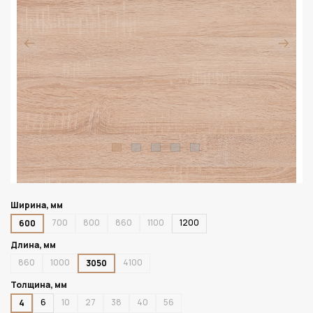
Ширина, мм
700
800
860
1100
1200
600
Длина, мм
860
1000
4100
3050
Толщина, мм
6
10
27
38
40
56
4