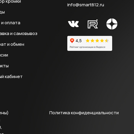
ор кромки
info@smart812.ru
ды
 и оплата
авка и самовывоз
ат и обмен
нсии
акты
ый кабинет
ены)
Политика конфиденциальности
й
,