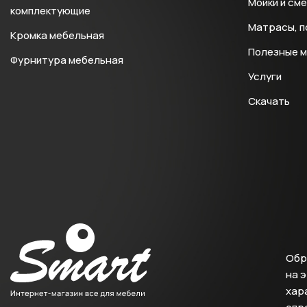
Мойки и см
комплектующие
Матрасы, п
Кромка мебельная
Полезные 
Фурнитура мебельная
Услуги
Скачать
Обр
на 
хара