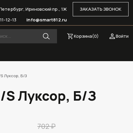
Петербург, Ириновский пр., 1Ж
ЗАКАЗАТЬ ЗВОНОК
11-12-13
info@smart812.ru
Корзина(
0
)
Войти
S Луксор, Б/З
/S Луксор, Б/З
702 ₽