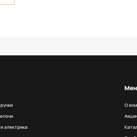
Ме
ручки
О ко
мелочи
Акци
и электрика
Ката