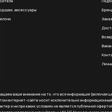
есители
Подб
одушки, аксессуары
Брен
мелочи
Заказ
Дост
Возвр
Вака
Конт
Личн
ащаем ваше внимание на то, что вся информация (включая ц
этом интернет-сайте носит исключительно информационны
ктер и ни при каких условиях не является публичной офертой