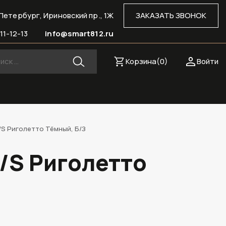
Петербург, Ириновский пр., 1Ж
ЗАКАЗАТЬ ЗВОНОК
11-12-13
info@smart812.ru
Корзина(
0
)
Войти
/S Риголетто Тёмный, Б/З
/S Риголетто