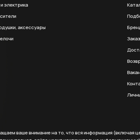
и электрика
Ката
есители
Подб
одушки, аксессуары
Брен
мелочи
Заказ
Дост
Возвр
Вака
Конт
Личн
ащаем ваше внимание на то, что вся информация (включая ц