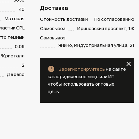
Доставка
40
Матовая
Стоимость доставки
По согласованию
ластик CPL
Самовывоз
Ириновский проспект, 1Ж
тто тёмный
Самовывоз
Янино, Индустриальная улица, 21
0.06
/Кристалл
2
Зарегистрируйтесь
на сайте
Дерево
как юридическое лицо или ИП
чтобы использовать оптовые
цены