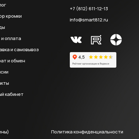
лог
+7 (812) 611-12-13
ор кромки
info@smart812.ru
ды
 и оплата
авка и самовывоз
ат и обмен
нсии
акты
ый кабинет
ены)
Политика конфиденциальности