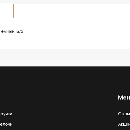
Тёмный, Б/З
Ме
ручки
О ко
мелочи
Акци