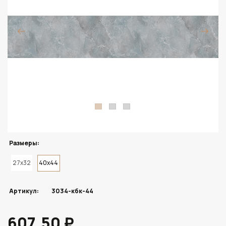
Размеры:
27x32
40x44
Артикул:
3034-кбк-44
607.50 ₽