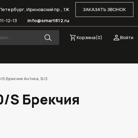
Петербург, Ириновский пр., 1Ж
ЗАКАЗАТЬ ЗВОНОК
11-12-13
info@smart812.ru
Корзина(
0
)
Войти
/S Брекчия Антика, Б/З
0/S Брекчия