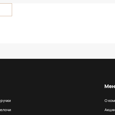
Ме
ручки
О ко
мелочи
Акци