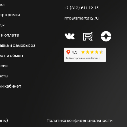
лог
+7 (812) 611-12-13
ор кромки
info@smart812.ru
ды
 и оплата
авка и самовывоз
ат и обмен
нсии
акты
ый кабинет
ены)
Политика конфиденциальности