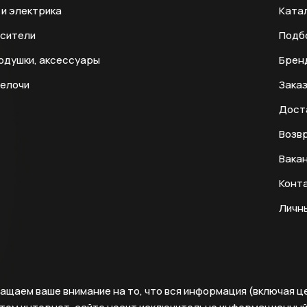
и электрика
Ката
есители
Подб
одушки, аксессуары
Брен
мелочи
Заказ
Дост
Возвр
Вака
Конт
Личн
ащаем ваше внимание на то, что вся информация (включая ц