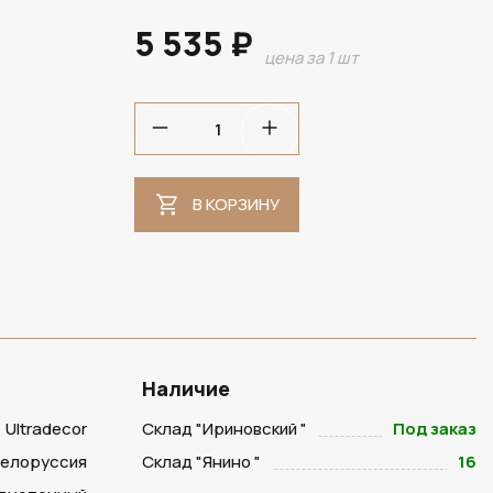
5 535 ₽
цена за 1 шт
В НАЛИЧИИ
В КОРЗИНУ
Наличие
Ultradecor
Склад "Ириновский "
Под заказ
Белоруссия
Склад "Янино "
16