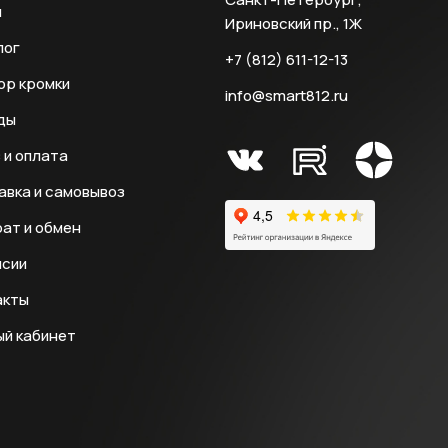
и
Ириновский пр., 1Ж
лог
+7 (812) 611-12-13
ор кромки
info@smart812.ru
ды
 и оплата
авка и самовывоз
ат и обмен
нсии
акты
ый кабинет