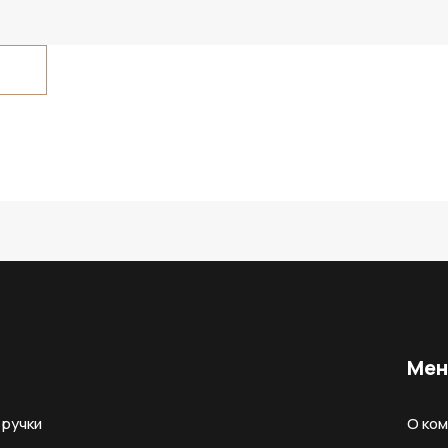
Ме
ручки
О ко