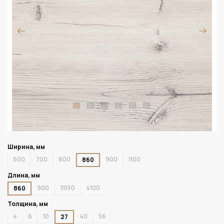
Ширина, мм
600
700
800
900
1100
860
Длина, мм
900
3050
4100
860
Толщина, мм
4
6
10
40
56
27